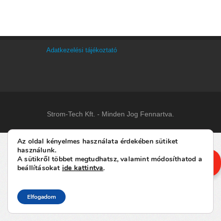
Adatkezelési tájékoztató
Strom-Tech Kft. - Minden Jog Fennartva.
Az oldal kényelmes használata érdekében sütiket
használunk.
AJÁNLATKÉRÉS
A sütikről többet megtudhatsz, valamint módosíthatod a
beállításokat
ide kattintva
.
Elfogadom