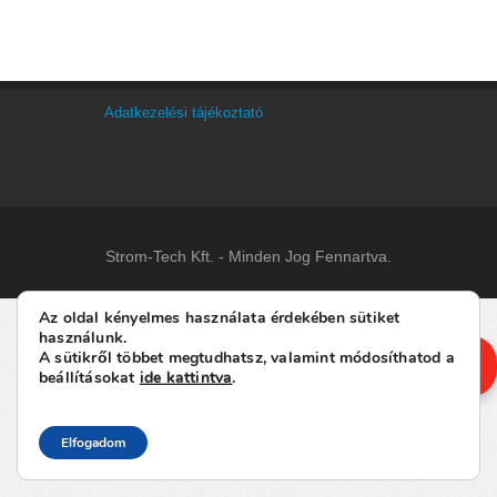
Adatkezelési tájékoztató
Strom-Tech Kft. - Minden Jog Fennartva.
Az oldal kényelmes használata érdekében sütiket
használunk.
AJÁNLATKÉRÉS
A sütikről többet megtudhatsz, valamint módosíthatod a
beállításokat
ide kattintva
.
Elfogadom